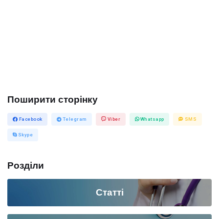
Поширити сторiнку
Facebook
Telegram
Viber
Whatsapp
SMS
Skype
Роздiли
Статті