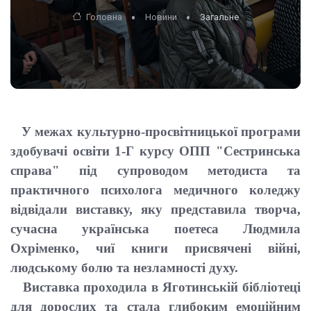
Головна
Новини
Загальне
У межах культурно-просвітницької програми
здобувачі освіти 1-Г курсу ОПП "Сестринська
справа" під супроводом методиста та
практичного психолога медичного коледжу
відвідали виставку, яку представила творча,
сучасна українська поетеса Людмила
Охріменко, чиї книги присвячені війні,
людському болю та незламності духу.
Виставка проходила в Яготинській бібліотеці
для дорослих та стала глибоким емоційним